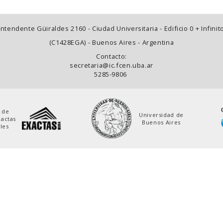
Intendente Güiraldes 2160 - Ciudad Universitaria - Edificio 0 + Infinit
(C1428EGA) - Buenos Aires - Argentina
Contacto:
secretaria@ic.fcen.uba.ar
5285-9806
 de
Universidad de
xactas
Buenos Aires
les