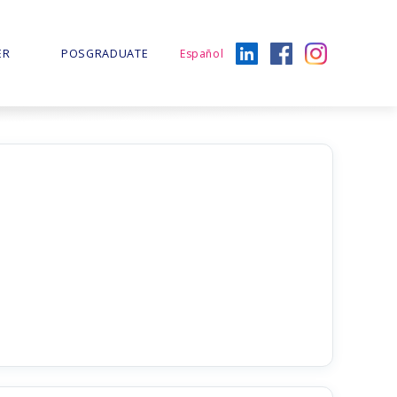
ER
POSGRADUATE
Español